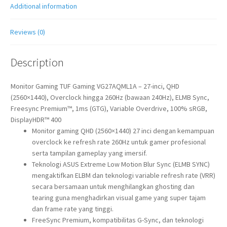
Additional information
Reviews (0)
Description
Monitor Gaming TUF Gaming VG27AQML1A – 27-inci, QHD
(2560×1440), Overclock hingga 260Hz (bawaan 240Hz), ELMB Sync,
Freesync Premium™, 1ms (GTG), Variable Overdrive, 100% sRGB,
DisplayHDR™ 400
Monitor gaming QHD (2560×1440) 27 inci dengan kemampuan
overclock ke refresh rate 260Hz untuk gamer profesional
serta tampilan gameplay yang imersif.
Teknologi ASUS Extreme Low Motion Blur Sync (ELMB SYNC)
mengaktifkan ELBM dan teknologi variable refresh rate (VRR)
secara bersamaan untuk menghilangkan ghosting dan
tearing guna menghadirkan visual game yang super tajam
dan frame rate yang tinggi.
FreeSync Premium, kompatibilitas G-Sync, dan teknologi