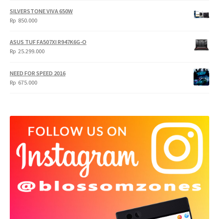
SILVERSTONE VIVA 650W
Rp
850.000
ASUS TUF FA507XI R947K6G-O
Rp
25.299.000
NEED FOR SPEED 2016
Rp
675.000