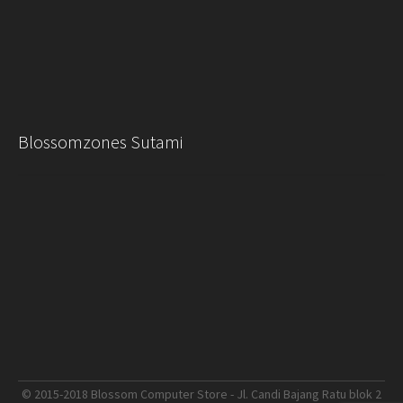
Blossomzones Sutami
© 2015-2018 Blossom Computer Store - Jl. Candi Bajang Ratu blok 2