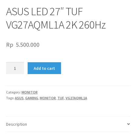
ASUS LED 27″ TUF
VG27AQML1A 2K 260Hz
Rp
5.500.000
ASUS
Add to cart
LED
27"
TUF
VG27AQML1A
Category:
MONITOR
Tags:
ASUS
,
GAMING
,
MONITOR
,
TUF
,
VG27AQML1A
2K
260Hz
quantity
Description