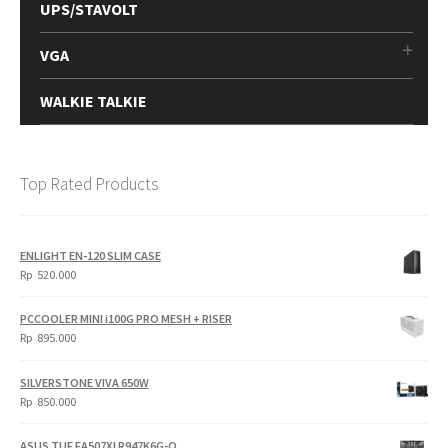
UPS/STAVOLT
VGA
WALKIE TALKIE
Top Rated Products
ENLIGHT EN-120 SLIM CASE
Rp
520.000
PCCOOLER MINI i100G PRO MESH + RISER
Rp
895.000
SILVERSTONE VIVA 650W
Rp
850.000
ASUS TUF FA507XI R947K6G-O