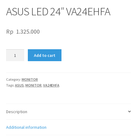
ASUS LED 24″ VA24EHFA
Rp
1.325.000
ASUS
Add to cart
LED
24"
VA24EHFA
quantity
Category:
MONITOR
Tags:
ASUS
,
MONITOR
,
VA24EHFA
Description
Additional information