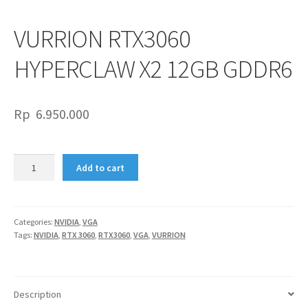
VURRION RTX3060
HYPERCLAW X2 12GB GDDR6
Rp
6.950.000
VURRION
Add to cart
RTX3060
HYPERCLAW
X2
12GB
Categories:
NVIDIA
,
VGA
Tags:
NVIDIA
,
RTX 3060
,
RTX3060
,
VGA
,
VURRION
GDDR6
quantity
Description