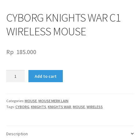
CYBORG KNIGHTS WAR C1
WIRELESS MOUSE
Rp
185.000
CYBORG
Add to cart
KNIGHTS
WAR
C1
WIRELESS
Categories:
MOUSE
,
MOUSE MERK LAIN
Tags:
CYBORG
,
KNIGHTS
,
KNIGHTS WAR
,
MOUSE
,
WIRELESS
MOUSE
quantity
Description