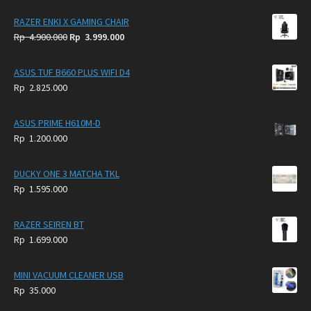
RAZER ENKI X GAMING CHAIR
Original
Current
Rp
4.900.000
Rp
3.999.000
price
price
was:
is:
ASUS TUF B660 PLUS WIFI D4
Rp
Rp
Rp
2.825.000
4.900.000.
3.999.000.
ASUS PRIME H610M-D
Rp
1.200.000
DUCKY ONE 3 MATCHA TKL
Rp
1.595.000
RAZER SEIREN BT
Rp
1.699.000
MINI VACUUM CLEANER USB
Rp
35.000