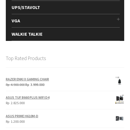
UPS/STAVOLT
VGA
WALKIE TALKIE
Top Rated Products
RAZER ENKI X GAMING CHAIR
Original
Current
Rp
4.900.000
Rp
3.999.000
price
price
was:
is:
ASUS TUF B660 PLUS WIFI D4
Rp
Rp
Rp
2.825.000
4.900.000.
3.999.000.
ASUS PRIME H610M-D
Rp
1.200.000