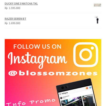
DUCKY ONE 3 MATCHA TKL
Rp
1.595.000
RAZER SEIREN BT
Rp
1.699.000