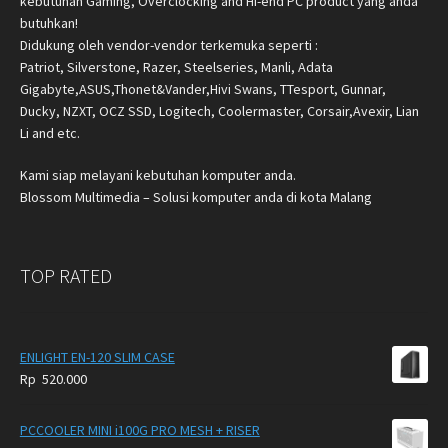
kebutuhan Gaming, Overclocking and Hi-end PC product yang anda
butuhkan!
Didukung oleh vendor-vendor terkemuka seperti :
Patriot, Silverstone, Razer, Steelseries, Manli, Adata
Gigabyte,ASUS,Thonet&Vander,Hivi Swans, TTesport, Gunnar,
Ducky, NZXT, OCZ SSD, Logitech, Coolermaster, Corsair,Avexir, Lian
Li and etc.
Kami siap melayani kebutuhan komputer anda.
Blossom Multimedia – Solusi komputer anda di kota Malang
TOP RATED
ENLIGHT EN-120 SLIM CASE
Rp
520.000
PCCOOLER MINI i100G PRO MESH + RISER