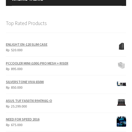
Top Rated Products
ENLIGHT EN-120 SLIM CASE
Rp
520.000
PCCOOLER MINI i100G PRO MESH + RISER
Rp
895.000
SILVERSTONE VIVA 650W
Rp
850.000
ASUS TUF FA507XI R947K6G-O
Rp
25.299.000
NEED FOR SPEED 2016
Rp
675.000