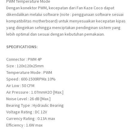
PWM Temperature Mode
Dengan konektor PWM, kecepatan dari Fan Kaze Coco dapat
dikendalikan melalui software (note : penggunaan software sesuai
kompatibilitas motherboard) untuk menyesuaikan kecepatan kipas
yang diinginkan sehingga menciptakan pendinginan sistem yang
lebih optimal dan sesuai dengan kebutuhan pemakaian.
SPECIFICATIONS:
Connector : PWM 4P
Size : 120x120x25mm
Temperature Mode : PWM
Speed : 600-1500RPM± 10%
Air Low : 50 CFM
Air Pressure : 1.07mmH2O [Max.]
Noise Level : 26 dB [Max.]
Bearing Type : Hydraulic Bearing
Voltage Rating : DC 12V
Currency Rating : 0.13A max
Efficiency : 1.6W max