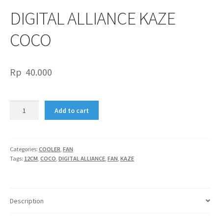
DIGITAL ALLIANCE KAZE
COCO
Rp
40.000
DIGITAL
Add to cart
ALLIANCE
KAZE
COCO
quantity
Categories:
COOLER
,
FAN
Tags:
12CM
,
COCO
,
DIGITAL ALLIANCE
,
FAN
,
KAZE
Description