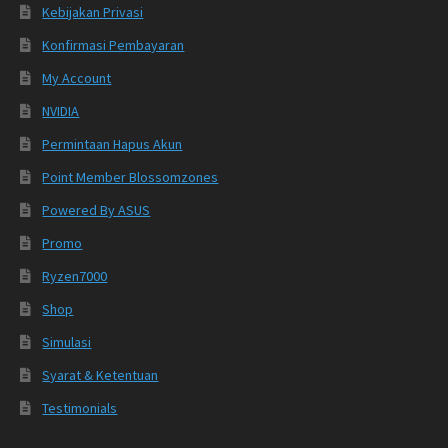
Kebijakan Privasi
Konfirmasi Pembayaran
My Account
NVIDIA
Permintaan Hapus Akun
Point Member Blossomzones
Powered By ASUS
Promo
Ryzen7000
Shop
Simulasi
Syarat & Ketentuan
Testimonials