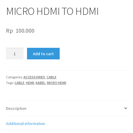
MICRO HDMI TO HDMI
Rp
100.000
MICRO
Add to cart
HDMI
TO
HDMI
quantity
Categories:
ACCESSORIES
,
CABLE
Tags:
CABLE
,
HDMI
,
KABEL
,
MICRO HDMI
Description
Additional information