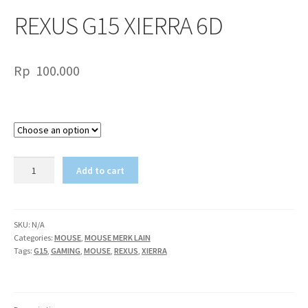
REXUS G15 XIERRA 6D
Rp
100.000
Color
REXUS
Add to cart
G15
XIERRA
6D
quantity
SKU:
N/A
Categories:
MOUSE
,
MOUSE MERK LAIN
Tags:
G15
,
GAMING
,
MOUSE
,
REXUS
,
XIERRA