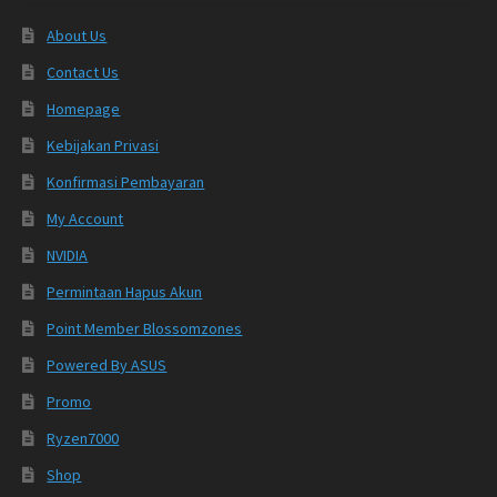
About Us
Contact Us
Homepage
Kebijakan Privasi
Konfirmasi Pembayaran
My Account
NVIDIA
Permintaan Hapus Akun
Point Member Blossomzones
Powered By ASUS
Promo
Ryzen7000
Shop