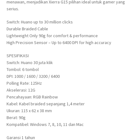
menawan, menjadikan Xierra G15 pilihan ideal untuk gamer yang
serius.
Switch: Huano up to 30 million clicks
Durable Braided Cable
Lightweight Only 90g for comfort & performance
High Precision Sensor – Up to 6400 DPI for high accuracy
SPESIFIKASI
Switch: Huano 30 juta klik
Tombol: 6 tombol
DPI: 1000 / 1600 / 3200 / 6400
Polling Rate: 125Hz
Akselerasi: 12G
Pencahayaan: RGB Rainbow
Kabel: Kabel braided sepanjang 1,4 meter
Ukuran: 115 x 62 x 38 mm
Berat: 90g
Kompatibel: Windows 7, 8, 10, 11 dan Mac
Garansi 1 tahun