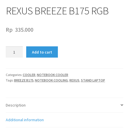
REXUS BREEZE B175 RGB
Rp
335.000
REXUS
Add to cart
BREEZE
B175
RGB
quantity
Categories:
COOLER
,
NOTEBOOK COOLER
Tags:
BREEZE B175
,
NOTEBOOK COOLING
,
REXUS
,
STAND LAPTOP
Description
Additional information