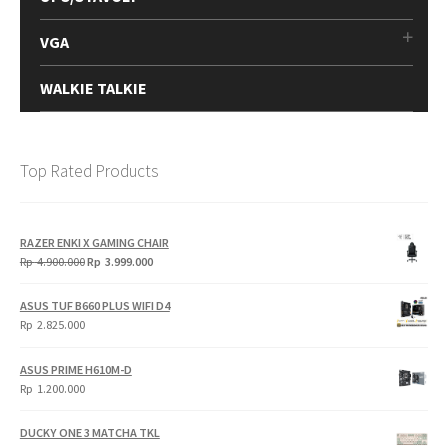
VGA
WALKIE TALKIE
Top Rated Products
RAZER ENKI X GAMING CHAIR
Original
Current
Rp
4.900.000
Rp
3.999.000
price
price
was:
is:
ASUS TUF B660 PLUS WIFI D4
Rp
Rp
Rp
2.825.000
4.900.000.
3.999.000.
ASUS PRIME H610M-D
Rp
1.200.000
DUCKY ONE 3 MATCHA TKL