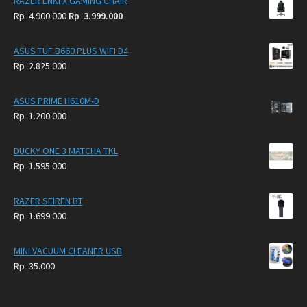
RAZER ENKI X GAMING CHAIR
Original
Current
Rp
4.900.000
Rp
3.999.000
price
price
was:
is:
ASUS TUF B660 PLUS WIFI D4
Rp
Rp
Rp
2.825.000
4.900.000.
3.999.000.
ASUS PRIME H610M-D
Rp
1.200.000
DUCKY ONE 3 MATCHA TKL
Rp
1.595.000
RAZER SEIREN BT
Rp
1.699.000
MINI VACUUM CLEANER USB
Rp
35.000