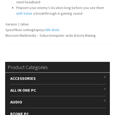
steel headband
Pinpoint your enemy’s location long before you see them
with Sonar
a breakthrough in gaming sound
Garansi 1 tahun
Spesifikasi selengkapnya
klik disini
Blossom Multimedia – Solusi komputer anda di kota Malang
Product Categories
ACCESSORIES
ALL IN ONE PC
AUDIO
BZONE PC