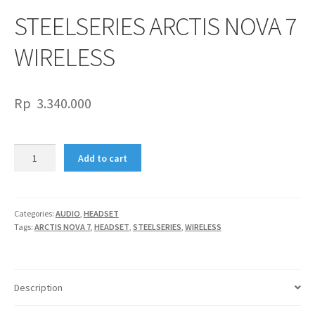
STEELSERIES ARCTIS NOVA 7
WIRELESS
Rp
3.340.000
STEELSERIES
Add to cart
ARCTIS
NOVA
7
WIRELESS
Categories:
AUDIO
,
HEADSET
Tags:
ARCTIS NOVA 7
,
HEADSET
,
STEELSERIES
,
WIRELESS
quantity
Description