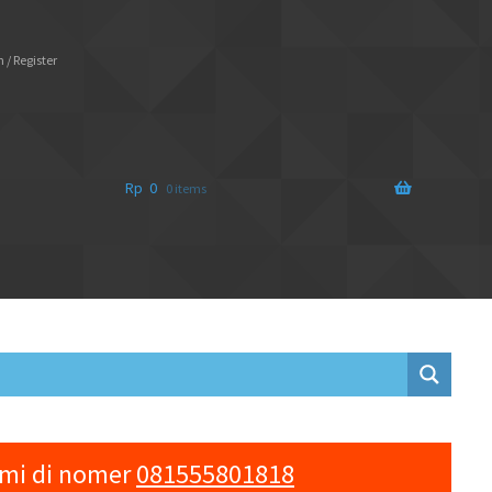
 / Register
Rp
0
0 items
ami di nomer
081555801818