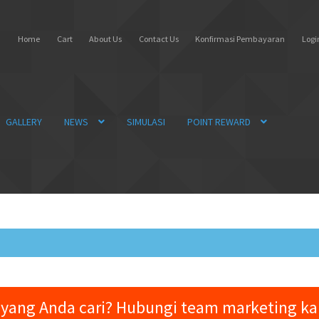
Home
Cart
About Us
Contact Us
Konfirmasi Pembayaran
Login
GALLERY
NEWS
SIMULASI
POINT REWARD
yang Anda cari? Hubungi team marketing k