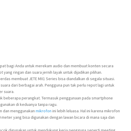
tepat bagi Anda untuk merekam audio dan membuat konten secara
 yang ringan dan suara jernih layak untuk dijadikan pilihan.
cerdas membuat JETE MX1 Series bisa diandalkan di segala situasi.
uara dari berbagai arah. Pengguna pun tak perlu repot lagi untuk
r suara.
tuk beberapa perangkat. Termasuk penggunaan pada smartphone
gunakan di keduanya tanpa ragu.
an dan menggunakan
mikrofon
ini lebih leluasa. Hal ini karena mikrofon
00 meter yang bisa digunakan dengan lawan bicara di mana saja dan
cocok digunakan untuk mendukung kerja pengguna seperti meeting