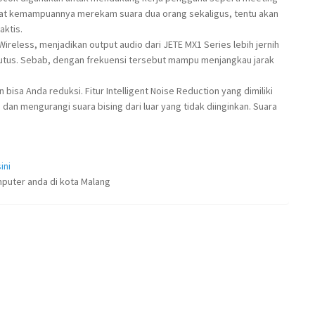
erkat kemampuannya merekam suara dua orang sekaligus, tentu akan
aktis.
reless, menjadikan output audio dari JETE MX1 Series lebih jernih
putus. Sebab, dengan frekuensi tersebut mampu menjangkau jarak
n bisa Anda reduksi. Fitur Intelligent Noise Reduction yang dimiliki
an mengurangi suara bising dari luar yang tidak diinginkan. Suara
ini
puter anda di kota Malang