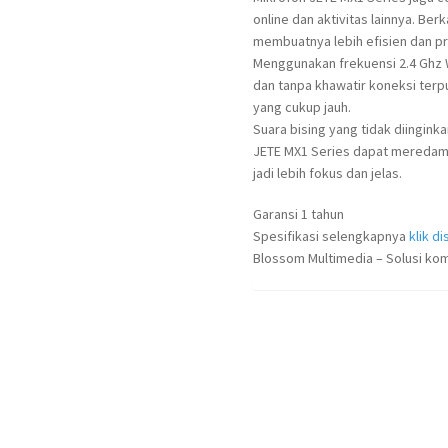
online dan aktivitas lainnya. B
membuatnya lebih efisien dan pr
Menggunakan frekuensi 2.4 Ghz Wi
dan tanpa khawatir koneksi ter
yang cukup jauh.
Suara bising yang tidak diinginka
JETE MX1 Series dapat meredam d
jadi lebih fokus dan jelas.
Garansi 1 tahun
Spesifikasi selengkapnya
klik dis
Blossom Multimedia – Solusi kom