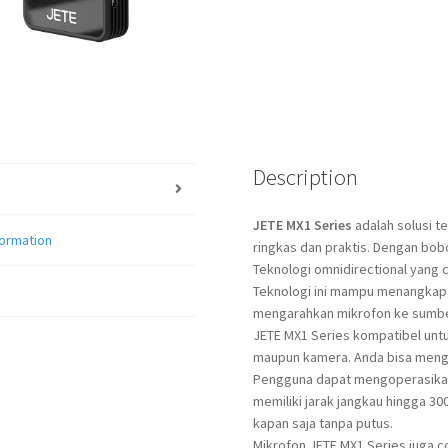
Description
JETE MX1 Series
adalah solusi 
formation
ringkas dan praktis. Dengan bobot
Teknologi omnidirectional yang 
Teknologi ini mampu menangkap s
mengarahkan mikrofon ke sumbe
JETE MX1 Series kompatibel un
maupun kamera. Anda bisa meng
Pengguna dapat mengoperasik
memiliki jarak jangkau hingga 3
kapan saja tanpa putus.
Mikrofon JETE MX1 Series juga 