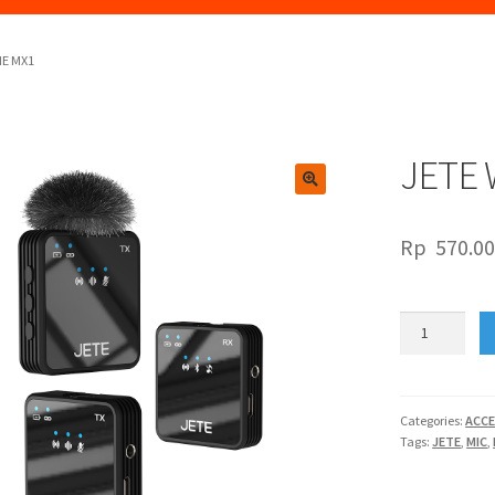
NE MX1
JETE
🔍
Rp
570.0
JETE
WIRELESS
MICROPHONE
MX1
quantity
Categories:
ACCE
Tags:
JETE
,
MIC
,