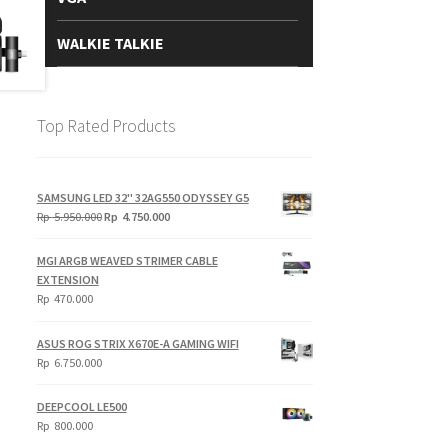
WALKIE TALKIE
Top Rated Products
SAMSUNG LED 32" 32AG550 ODYSSEY G5
Original
Current
Rp
5.950.000
Rp
4.750.000
price
price
was:
is:
MGI ARGB WEAVED STRIMER CABLE
Rp
Rp
EXTENSION
5.950.000.
4.750.000.
Rp
470.000
ASUS ROG STRIX X670E-A GAMING WIFI
Rp
6.750.000
DEEPCOOL LE500
Rp
800.000